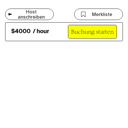
Host
Merkliste
anschreiben
Buchung starten
$
4000
/
hour