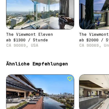
The Viewmont Eleven
The Viewmont
ab
$
1300
/
Stunde
ab
$
2000
/
S
CA 90069, USA
CA 90069, Un
Ähnliche Empfehlungen