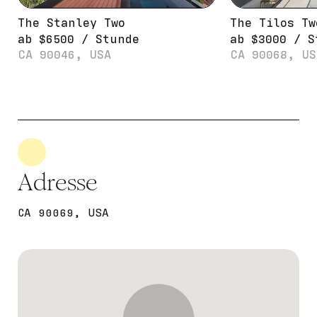
The Stanley Two
The Tilos Tw
ab
$
6500
/
Stunde
ab
$
3000
/
S
CA 90046, USA
CA 90068, US
Adresse
CA 90069, USA