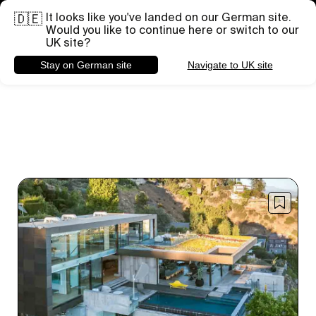
It looks like you've landed on our German site.
Brauchst du Hilfe bei einem bestimmten Projekt?
🇩🇪
Briefing senden
Would you like to continue here or switch to our
UK site?
Stay on German site
Navigate to UK site