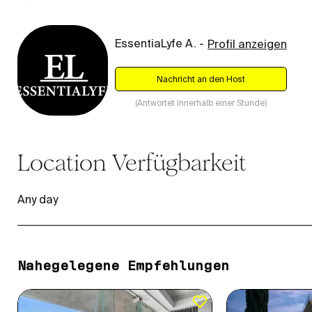
EssentiaLyfe A.
-
Profil anzeigen
Nachricht an den Host
(
Antwortet innerhalb einer Stunde
)
Location
Verfügbarkeit
Any day
Nahegelegene Empfehlungen